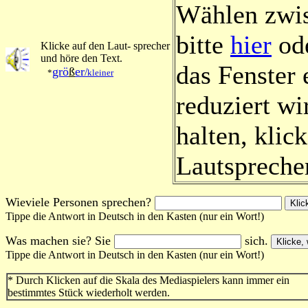
Wählen zwis
bitte
hier
od
Klicke auf den Laut- sprecher
und höre den Text.
das Fenster 
grö
ß
er
/
*
kleiner
reduziert wi
halten, klic
Lautsprecher
Wieviele Personen sprechen?
Tippe die Antwort in Deutsch in den Kasten (nur ein Wort!)
Was machen
sie? Sie
sich.
Tippe die Antwort in Deutsch in den Kasten (nur ein Wort!)
* Durch Klicken auf die Skala des Mediaspielers kann immer ein
bestimmtes St
ück wiederholt werden
.