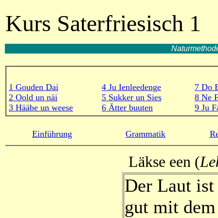
Kurs Saterfriesisch 1
Naturmethode
1 Gouden Dai
4 Ju Ienleedenge
7 Do B
2 Oold un näi
5 Sukker un Sies
8 Ne F
3 Hääbe un weese
6 Ätter buuten
9 Ju F
Einführung
Grammatik
Re
Läkse een (
Le
Der Laut is
gut mit dem